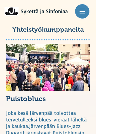
Sykettä ja Sinfoniaa
Yhteistyökumppaneita
Puistoblues
Joka kesä Järvenpää toivottaa
tervetulleeksi blues-vieraat läheltä
ja kaukaa.Järvenpään Blues-Jazz
Diggarit järjestävät Puistobluesin