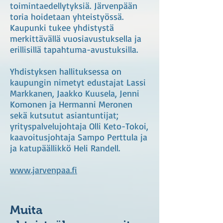
toimintaedellytyksiä. Järvenpään
toria hoidetaan yhteistyössä.
Kaupunki tukee yhdistystä
merkittävällä vuosiavustuksella ja
erillisillä tapahtuma-avustuksilla.
Yhdistyksen hallituksessa on
kaupungin nimetyt edustajat Lassi
Markkanen, Jaakko Kuusela, Jenni
Komonen ja Hermanni Meronen
sekä kutsutut asiantuntijat;
yrityspalvelujohtaja Olli Keto-Tokoi,
kaavoitusjohtaja Sampo Perttula ja
ja katupäällikkö Heli Randell.
www.jarvenpaa.fi
Muita