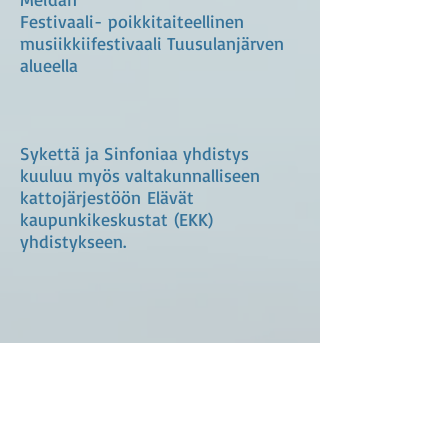
Festivaali- poikkitaiteellinen
musiikkiifestivaali Tuusulanjärven
alueella
Sykettä ja Sinfoniaa yhdistys
kuuluu myös valtakunnalliseen
kattojärjestöön Elävät
kaupunkikeskustat (EKK)
yhdistykseen.