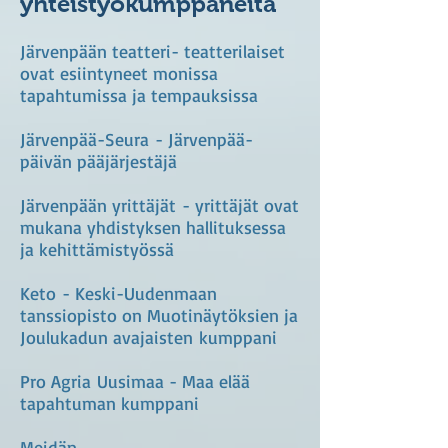
yhteistyökumppaneita
Järvenpään teatteri- teatterilaiset
ovat esiintyneet monissa
tapahtumissa ja tempauksissa
Järvenpää-Seura - Järvenpää-
päivän pääjärjestäjä
Järvenpään yrittäjät - yrittäjät ovat
mukana yhdistyksen hallituksessa
ja kehittämistyössä
Keto - Keski-Uudenmaan
tanssiopisto on Muotinäytöksien ja
Joulukadun avajaisten kumppani
Pro Agria Uusimaa - Maa elää
tapahtuman kumppani
Meidän